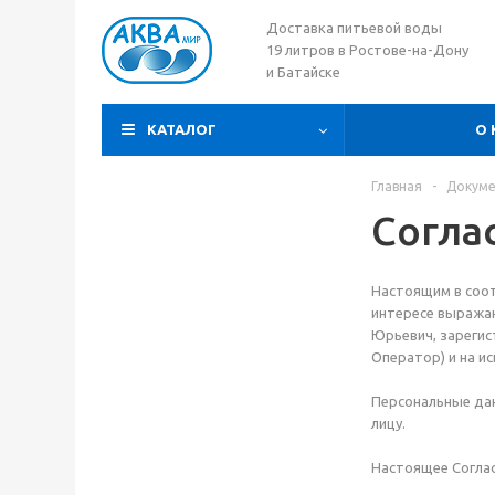
Доставка питьевой воды
19 литров в Ростове-на-Дону
и Батайске
КАТАЛОГ
О
Главная
-
Докум
Согла
Настоящим в соо
интересе выражаю
Юрьевич, зарегист
Оператор) и на и
Персональные да
лицу.
Настоящее Согла