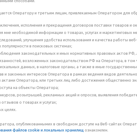
анными способами.
дается Оператору и третьим лицам, привлекаемым Оператором для обр
аключения, исполнения и прекращения договоров поставки товаров и ока
я мне необходимой информации о товарах, услугах и маркетинговых м
следований, улучшения удобства использования и качества работы веб
х популярности в поисковых системах;
облюдения законодательных и иных нормативных правовых актов РФ,
язанностей, возложенных законодательством РФ на Оператора, в том 
скальных данных, в налоговые органы, а также в иные государственны
ав и законных интересов Оператора в рамках ведения видов деятельн
актами Оператора, или третьих лиц либо достижения общественно зн
оступа на объекты Оператора;
нкурсов, розыгрышей, рекламных акций и опросов, выявления победите
отзывов о товарах и услугах;
ых целях.
ратора, опубликованнымих в свободном доступе на Веб-сайтах Опера
ования файлов cookie и локальных хранилищ
ознакомлен.