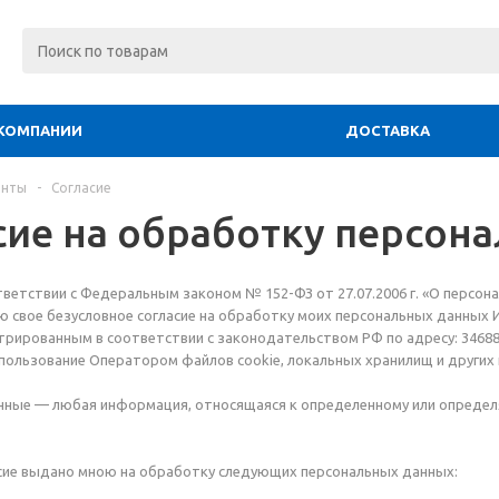
 КОМПАНИИ
ДОСТАВКА
енты
-
Согласие
сие на обработку персон
тветствии с Федеральным законом №
152-ФЗ
от 27.07.2006 г. «О персо
 свое безусловное согласие на обработку моих персональных данных
рированным в соответствии с законодательством РФ по адресу: 346887, Р
спользование Оператором файлов cookie, локальных хранилищ и других 
нные — любая информация, относящаяся к определенному или определ
сие выдано мною на обработку следующих персональных данных: