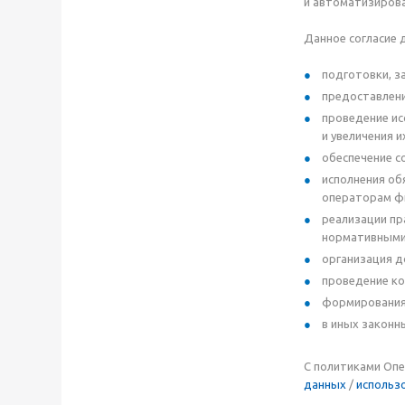
и автоматизиров
Данное согласие 
подготовки, з
предоставлени
проведение ис
и увеличения и
обеспечение с
исполнения об
операторам фи
реализации пр
нормативными 
организация д
проведение ко
формирования 
в иных законн
С политиками Опе
данных
/
использ