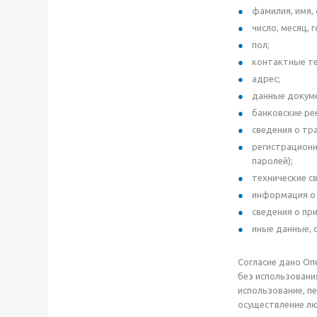
фамилия, имя,
число, месяц, 
пол;
контактные те
адрес;
данные докум
банковские ре
сведения о тр
регистрационн
паролей);
технические с
информация о
сведения о пр
иные данные, 
Согласие дано Оп
без использования
использование, п
осуществление л