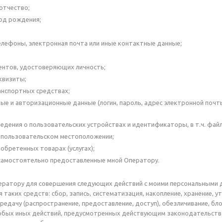
 отчество;
год рождения;
лефоны, электронная почта или иные контактные данные;
ентов, удостоверяющих личность;
квизиты;
анспортных средствах;
ые и авторизационные данные (логин, пароль, адрес электронной поч
ведения о пользовательских устройствах и идентификаторы, в т.ч. файл
 пользовательском местоположении;
иобретенных товарах (услугах);
самостоятельно предоставленные мной Оператору.
ератору для совершения следующих действий с моими персональными 
 таких средств: сбор, запись, систематизация, накопление, хранение, у
ередачу (распространение, предоставление, доступ), обезличивание, бл
юбых иных действий, предусмотренных действующим законодательств