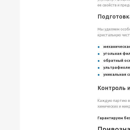
ее свойств и пре
Подготовк
Мы уделяем особо
кристальную чист
механическа
угольная фи
обратный ос
ультрафиоле
уникальная с
Контроль 
Каждую партию в
химических и мик
Гарантируем бе
Привозна