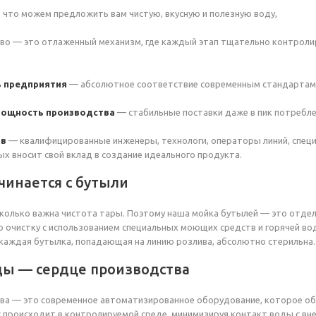
 что можем предложить вам чистую, вкусную и полезную воду,
о — это отлаженный механизм, где каждый этап тщательно контролир
ь предприятия
— абсолютное соответствие современным стандартам
 мощность производства
— стабильные поставки даже в пик потребле
ов
— квалифицированные инженеры, технологи, операторы линий, специ
х вносит свой вклад в создание идеального продукта.
чинается с бутыли
колько важна чистота тары. Поэтому наша мойка бутылей — это отде
 очистку с использованием специальных моющих средств и горячей во
 каждая бутылка, попадающая на линию розлива, абсолютно стерильна.
ды — сердце производства
ва — это современное автоматизированное оборудование, которое об
с происходит в контролируемой среде, минимизируя контакт воды с вн