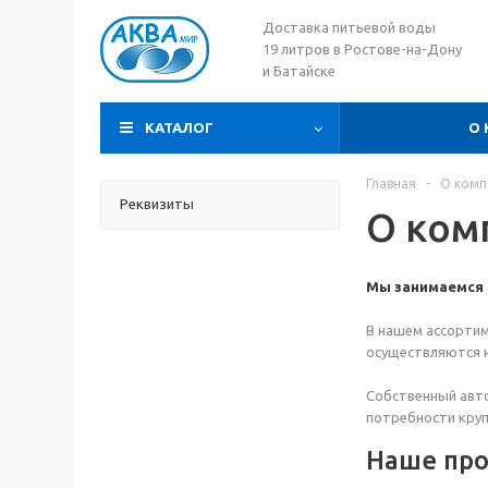
Доставка питьевой воды
19 литров в Ростове-на-Дону
и Батайске
КАТАЛОГ
О
Главная
-
О комп
Реквизиты
О ком
Мы занимаемся д
В нашем ассортим
осуществляются 
Собственный авто
потребности кру
Наше про