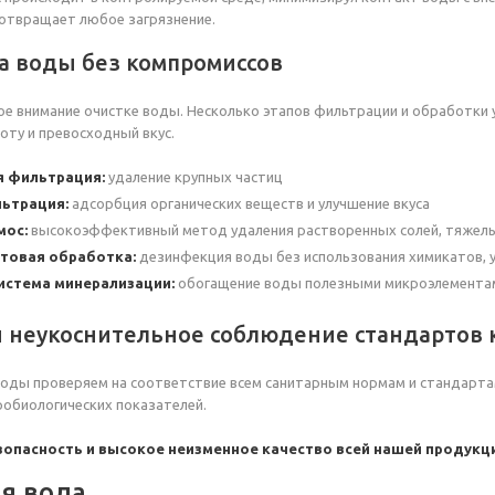
дотвращает любое загрязнение.
а воды без компромиссов
е внимание очистке воды. Несколько этапов фильтрации и обработки
оту и превосходный вкус.
я фильтрация:
удаление крупных частиц
льтрация:
адсорбция органических веществ и улучшение вкуса
мос:
высокоэффективный метод удаления растворенных солей, тяжелы
товая обработка:
дезинфекция воды без использования химикатов, у
истема минерализации:
обогащение воды полезными микроэлементам
и неукоснительное соблюдение стандартов 
оды проверяем на соответствие всем санитарным нормам и стандарта
робиологических показателей.
зопасность и высокое неизменное качество всей нашей продукци
я вода