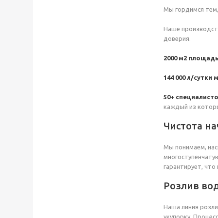
Мы гордимся тем,
Наше производств
доверия.
2000 м2 площад
144 000 л/сутки
50+ специалист
каждый из которы
Чистота на
Мы понимаем, нас
многоступенчатую
гарантирует, что
Розлив во
Наша линия розли
укупорку. Процес